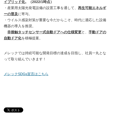
イブリッド化
。（2022/1時点）
・産業用太陽光発電設備の設置工事を通して、
再生可能エネルギ
ーの普及
に寄与。​
・ウイルス感染対策が重要な今だからこそ、時代に適応した設備
機器の導入を推奨。​
非接触タッチセンサー式自動ドアへの仕様変更
と、
手動ドアの
自動ドア化
を積極提案。​
メレックでは持続可能な開発目標の達成を目指し、社員一丸とな
って取り組んでいきます！
メレックSDGs宣言はこちら